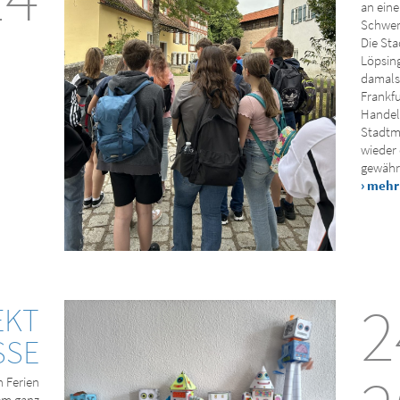
an ein
Schwerp
Die Sta
Löpsing
damals 
Frankfu
Handel
Stadtm
wieder
gewährl
› mehr
2
EKT
SSE
 Ferien
nem ganz