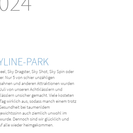
024
YLINE-PARK
el, Sky Dragster, Sky Shot, Sky Spin oder
er. Nur 5 von schier unzähligen
bahnen und anderen Attraktionen wurden
Juli von unseren Achtklässlern und
ässlern unsicher gemacht. Viele kosteten
Tag wirklich aus, sodass manch einem trotz
 Gesundheit bei taumenldem
gewichtssinn auch ziemlich unwohl im
wurde. Dennoch sind wir glücklich und
uf alle wieder heimgekommen.