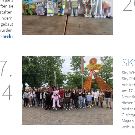
2
ften sie
talten,
lindern,
ngebaut
wurden.
› mehr
7.
SK
Sky Whe
Sky Rid
24
Achter
am 17. 
Neuntkl
diesen 
bester
Gleich
Magen 
wohl a