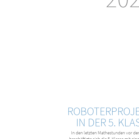
ROBOTERPROJ
IN DER 5. KLA
In den letzten Mathestunden vor den
beschäftigte sich die 5. Klasse mit ei