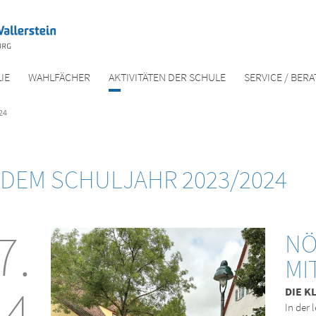
IE
WAHLFÄCHER
AKTIVITÄTEN DER SCHULE
SERVICE / BER
24
 DEM SCHULJAHR 2023/2024
7.
NÖ
MI
24
DIE K
In der 