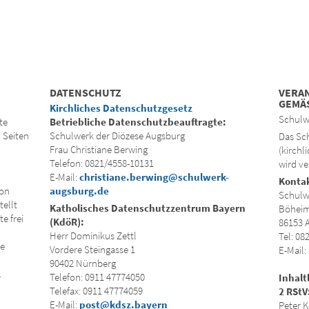
DATENSCHUTZ
VERA
GEMÄS
Kirchliches Datenschutzgesetz
Schulw
te
Betriebliche Datenschutzbeauftragte:
n Seiten
Schulwerk der Diözese Augsburg
Das Sch
Frau Christiane Berwing
(kirchl
Telefon: 0821/4558-10131
wird ve
E-Mail:
christiane.berwing@schulwerk-
Konta
von
augsburg.de
Schulw
tellt
Katholisches Datenschutzzentrum Bayern
Böheim
e frei
(KdöR):
86153 
Herr Dominikus Zettl
Tel: 08
ie
Vordere Steingasse 1
E-Mail:
90402 Nürnberg
.
Telefon: 0911 47774050
Inhalt
Telefax: 0911 47774059
2 RStV
E-Mail:
post@kdsz.bayern
Peter K