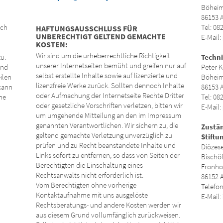
Böheim
86153 
ich
Tel: 08
HAFTUNGSAUSSCHLUSS FÜR
UNBERECHTIGT GELTEND GEMACHTE
E-Mail:
KOSTEN:
Wir sind um die urheberrechtliche Richtigkeit
u.
Techn
unserer Internetseiten bemüht und greifen nur auf
ind
Peter K
selbst erstellte Inhalte sowie auf lizenzierte und
ilen
Böheim
lizenzfreie Werke zurück. Sollten dennoch Inhalte
kann
86153 
oder Aufmachung der Internetseite Rechte Dritter
ne
Tel: 08
oder gesetzliche Vorschriften verletzen, bitten wir
E-Mail:
um umgehende Mitteilung an den im Impressum
genannten Verantwortlichen. Wir sichern zu, die
Zustän
geltend gemachte Verletzung unverzüglich zu
Stiftu
prüfen und zu Recht beanstandete Inhalte und
Diözes
Links sofort zu entfernen, so dass von Seiten der
Bischö
Berechtigten die Einschaltung eines
Fronho
Rechtsanwalts nicht erforderlich ist.
86152 
Vom Berechtigten ohne vorherige
Telefon
Kontaktaufnahme mit uns ausgelöste
E-Mail:
Rechtsberatungs- und andere Kosten werden wir
aus diesem Grund vollumfänglich zurückweisen.