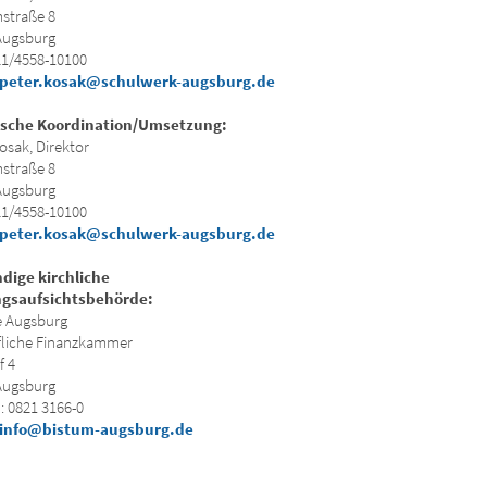
straße 8
Augsburg
21/4558-10100
peter.kosak@schulwerk-augsburg.de
ische Koordination/Umsetzung:
osak, Direktor
straße 8
Augsburg
21/4558-10100
peter.kosak@schulwerk-augsburg.de
dige kirchliche
ngsaufsichtsbehörde:
e Augsburg
fliche Finanzkammer
f 4
Augsburg
: 0821 3166-0
info@bistum-augsburg.de