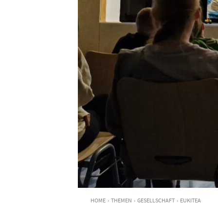
HOME
›
THEMEN
›
GESELLSCHAFT
›
EUKITEA